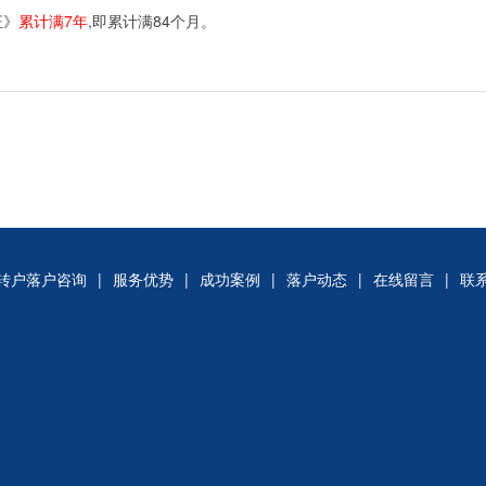
证》
累计满7年
,即累计满84个月。
转户落户咨询
|
服务优势
|
成功案例
|
落户动态
|
在线留言
|
联