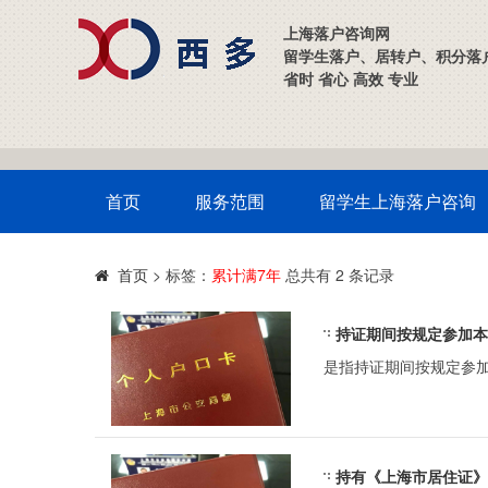
上海落户咨询网
留学生落户、居转户、积分落
省时 省心 高效 专业
首页
服务范围
留学生上海落户咨询
>
标签：
累计满7年
总共有 2 条记录
首页
持证期间按规定参加本
是指持证期间按规定参
持有《上海市居住证》满