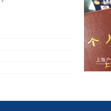
处？
上海户