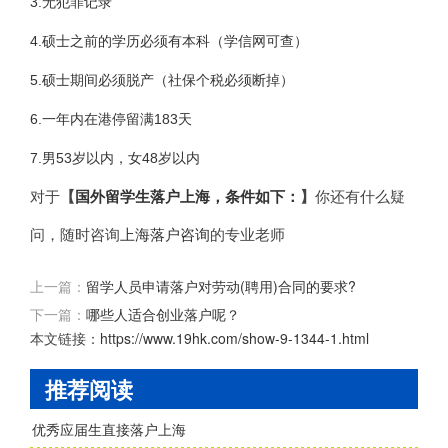
3.
无犯罪记录
4.
硕士之前的学历必须有本科（学信网可查）
5.
硕士期间必须脱产（社保个税必须断掉）
6.
183
一年内在港停留满
天
7.
53
48
男
岁以内，女
岁以内
对于
【
国外留学生落户上海，条件如下：
】
你还有什么疑
问，随时咨询
上海落户咨询
的专业老师
上一篇：
留学人员申请落户对劳动(聘用)合同的要求?
下一篇：
哪些人适合创业落户呢？
本文链接：
https://www.19hk.com/show-9-1344-1.html
推荐阅读
优秀应届生直接落户上海